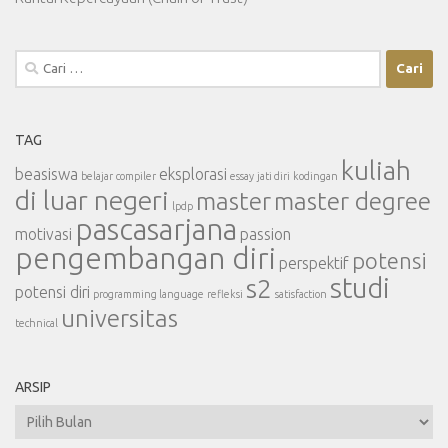
Cari
untuk:
TAG
kuliah
beasiswa
eksplorasi
belajar
compiler
essay
jati diri
kodingan
di luar negeri
master
master degree
lpdp
pascasarjana
motivasi
passion
pengembangan diri
potensi
perspektif
studi
s2
potensi diri
programming language
refleksi
satisfaction
universitas
technical
ARSIP
Arsip