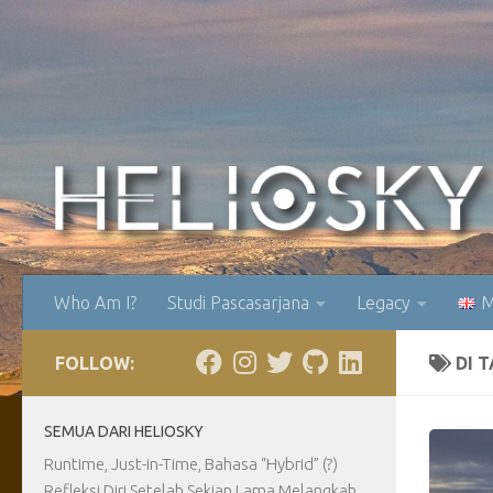
Skip to content
Who Am I?
Studi Pascasarjana
Legacy
M
FOLLOW:
DI 
SEMUA DARI HELIOSKY
Runtime, Just-in-Time, Bahasa “Hybrid” (?)
Refleksi Diri Setelah Sekian Lama Melangkah