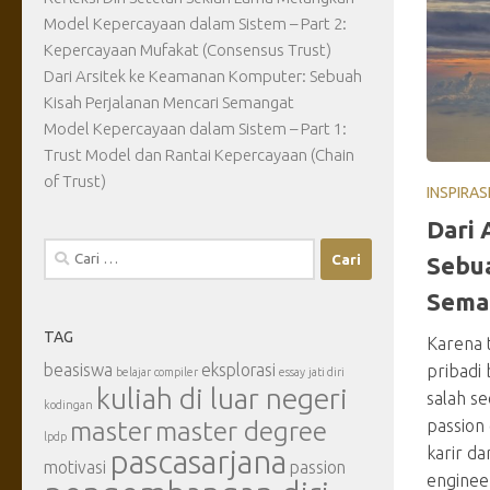
Model Kepercayaan dalam Sistem – Part 2:
Kepercayaan Mufakat (Consensus Trust)
Dari Arsitek ke Keamanan Komputer: Sebuah
Kisah Perjalanan Mencari Semangat
Model Kepercayaan dalam Sistem – Part 1:
Trust Model dan Rantai Kepercayaan (Chain
of Trust)
INSPIRAS
Dari 
Cari
Sebua
untuk:
Sema
TAG
Karena 
beasiswa
eksplorasi
pribadi
belajar
compiler
essay
jati diri
kuliah di luar negeri
salah s
kodingan
passion
master
master degree
lpdp
karir da
pascasarjana
motivasi
passion
enginee