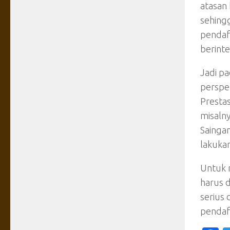
atasan 
sehingg
pendaf
berint
Jadi pa
perspek
Prestas
misalny
Saingan
lakukan
Untuk m
harus 
serius
pendaft