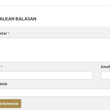
ALKAN BALASAN
ntar
*
a
*
Emai
 Web