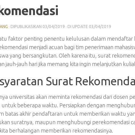
komendasi
LANG
· DIPUBLIKASIKAN
03/04/2019
· DI UPDATE
03/04/2019
atu faktor penting penentu kelulusan dalam mendaftar k
rekomendasi menjadi acuan bagi tim penerimaan mahasisw
swa yang bersangkutan. Oleh karena itu, surat rekomend
an jauh-jauh hari jika memang kita ingin melanjutkan kulia
syaratan Surat Rekomendas
a universitas akan meminta rekomendasi dari dosen pem
a untuk beberapa waktu. Persiapkan dengan menghubungi
m batas akhir pendaftaran untuk memberikan waktu ya
skan suratnya, maupun menghubungi perekomendasi cad
kita berhalangan memberikan rekomendasinya.