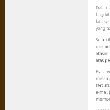
Dalam 
bagi ki
kita ke
yang ti
Selain 
meminta
atasan 
atas pe
Biasany
melalu
tertutu
e-mail 
mempen