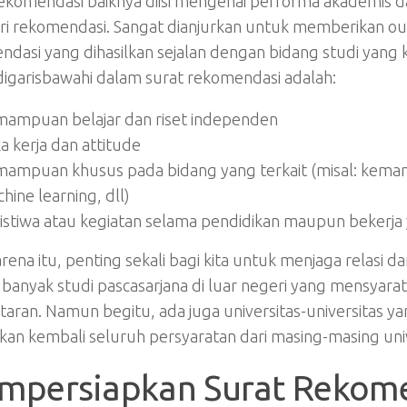
ekomendasi baiknya diisi mengenai performa akademis da
i rekomendasi. Sangat dianjurkan untuk memberikan
ou
dasi yang dihasilkan sejalan dengan bidang studi yang ki
digarisbawahi dalam surat rekomendasi adalah:
ampuan belajar dan riset independen
ka kerja dan
attitude
ampuan khusus pada bidang yang terkait (misal: kemam
hine learning
, dll)
istiwa atau kegiatan selama pendidikan maupun bekerja y
rena itu, penting sekali bagi kita untuk menjaga relasi d
banyak studi pascasarjana di luar negeri yang mensyara
aran. Namun begitu, ada juga universitas-universitas ya
kan kembali seluruh persyaratan dari masing-masing uni
mpersiapkan Surat Rekom