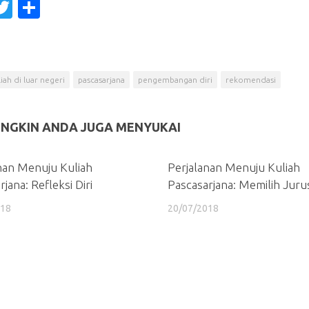
acebook
Twitter
Share
liah di luar negeri
pascasarjana
pengembangan diri
rekomendasi
NGKIN ANDA JUGA MENYUKAI
nan Menuju Kuliah
Perjalanan Menuju Kuliah
jana: Refleksi Diri
Pascasarjana: Memilih Juru
018
20/07/2018