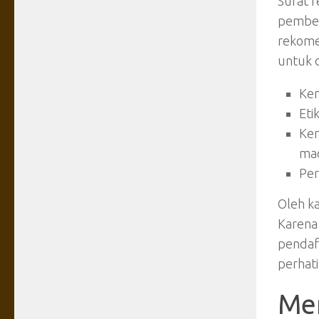
Surat r
pember
rekomen
untuk 
Kem
Eti
Kem
mac
Per
Oleh ka
Karena 
pendaft
perhati
Me