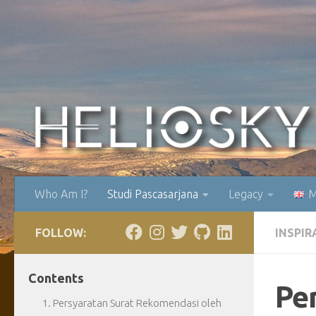
Skip to content
Who Am I?
Studi Pascasarjana
Legacy
M
FOLLOW:
INSPIR
Contents
Pe
Persyaratan Surat Rekomendasi oleh