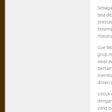
Sebagai
bisa di
prestas
kesempa
maupun
Gue bi
grup r
awal-a
bersam
membut
dosen 
Untuk m
dengan 
yang pa