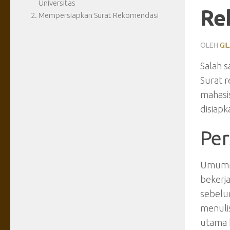
Universitas
Re
Mempersiapkan Surat Rekomendasi
OLEH
GI
Salah s
Surat 
mahasi
disiapk
Per
Umumny
bekerj
sebelu
menuli
utama 