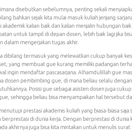
mana disebutkan sebelumnya, penting sekali menyiapkan r
bilang bahkan sejak kita mulai masuk kuliah jenjang sarjana
i akademik kalian baik dan kalian menjalin hubungan ba
tan untuk tampil di depan dosen, lebih baik lagi jika bi
 dalam mengerjakan tugas akhir.
sa dibilang termasuk yang melewatkan cukup banyak kese
iset, yang membuat gue kurang memiliki padangan terha
wal ingin mendaftar pascasarjana. Alhamdulillah gue ma
a dosen pembimbing gue, di mana beliau selalu dengan
uhkannya. Posisi gue sebagai asisten dosen juga cuku
gue, sehingga beliau bisa menyampaikan hal tersebut d
enutupi prestasi akademis kuliah yang biasa-biasa saja s
berprestasi di dunia kerja. Dengan berprestasi di dunia k
da akhirnya juga bisa kita mintakan untuk menulis sura