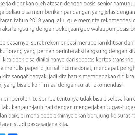
kerja diberikan oleh atasan dengan posisi senior namun j
a beliau bisa memberikan pandangan yang jelas dengan kr
taran tahun 2018 yang lalu, gue meminta rekomendasi da
eraksi langsung dengan pekerjaan gue walaupun posisi b
da dasarnya, surat rekomendasi merupakan ikhtisar dari p
tif orang yang pernah berinteraksi langsung dengan kit
i kita tidak bisa dinilai hanya dari sebatas kertas transkrip
a menulis paper di jurnal internasional, mendapat peng
 kita sangat banyak, jadi kita harus membedakan diri kita
, yang bisa dikonfirmasi dengan surat rekomendasi.
emperoleh itu semua tentunya tidak bisa diselesaikan d
dilakukan jauh-jauh hari dengan mengerjakan tugas-tuga
 dan baik, di mana pada akhirnya akan berujung ke sura
aran studi pascasarjana ktia.