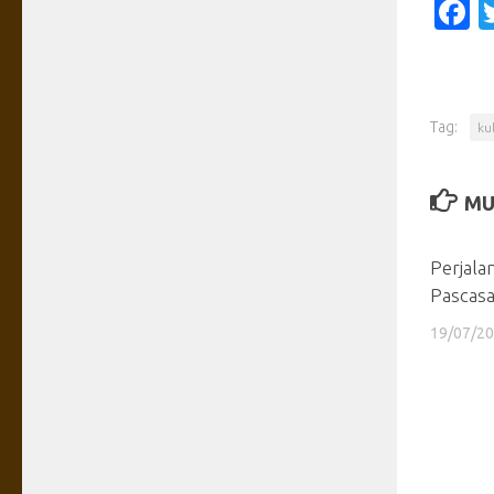
F
Tag:
ku
MU
Perjala
Pascasar
19/07/2