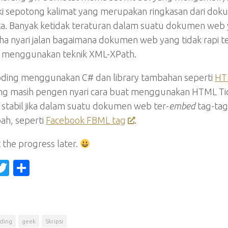
ki sepotong kalimat yang merupakan ringkasan dari dok
ta. Banyak ketidak teraturan dalam suatu dokumen web 
ha nyari jalan bagaimana dokumen web yang tidak rapi t
menggunakan teknik XML-XPath.
ding menggunakan C# dan library tambahan seperti
HTM
ng masih pengen nyari cara buat menggunakan HTML Tid
 stabil jika dalam suatu dokumen web ter-
embed
tag-ta
h, seperti
Facebook FBML tag
.
st the progress later.
acebook
Twitter
Share
ding
geek
Skripsi