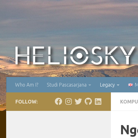
Skip to content
Who Am I?
Studi Pascasarjana
Legacy
M
FOLLOW:
KOMPU
Ng