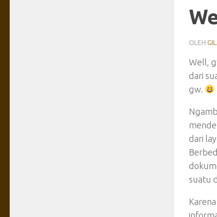
We
OLEH
GI
Well, g
dari su
gw.
Ngambi
mendef
dari l
Berbed
dokume
suatu 
Karena
inform