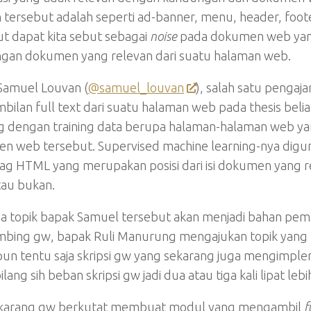
 tersebut adalah seperti ad-banner, menu, header, footer
ut dapat kita sebut sebagai
noise
pada dokumen web yang 
gan dokumen yang relevan dari suatu halaman web.
Samuel Louvan (
@samuel_louvan
), salah satu pengaj
bilan full text dari suatu halaman web pada thesis bel
g dengan training data berupa halaman-halaman web yang
n web tersebut. Supervised machine learning-nya diguna
tag HTML yang merupakan posisi dari isi dokumen yang
tau bukan.
a topik bapak Samuel tersebut akan menjadi bahan pem
bing gw, bapak Ruli Manurung mengajukan topik yang le
un tentu saja skripsi gw yang sekarang juga mengimpl
bilang sih beban skripsi gw jadi dua atau tiga kali lipat l
karang gw berkutat membuat modul yang mengambil
f