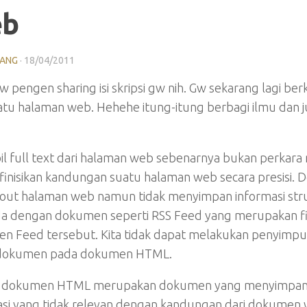
b
LANG
·
18/04/2011
w pengen sharing isi skripsi gw nih. Gw sekarang lagi 
atu halaman web. Hehehe itung-itung berbagi ilmu dan j
l full text dari halaman web sebenarnya bukan perkara
inisikan kandungan suatu halaman web secara presisi. 
ayout halaman web namun tidak menyimpan informasi st
a dengan dokumen seperti RSS Feed yang merupakan fi
n Feed tersebut. Kita tidak dapat melakukan penyimpula
dokumen pada dokumen HTML.
 dokumen HTML merupakan dokumen yang menyimpan in
asi yang tidak relevan dengan kandungan dari dokumen 