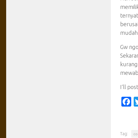
memili
ternya
berusa
mudah 
Gw ngo
Sekara
kurang
mewaba
I’ll po
F
Tag:
co