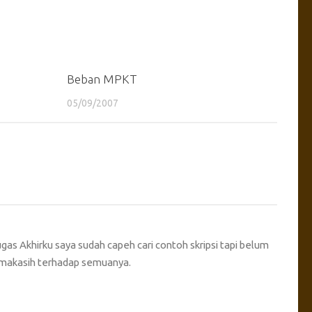
Beban MPKT
05/09/2007
as Akhirku saya sudah capeh cari contoh skripsi tapi belum
imakasih terhadap semuanya.