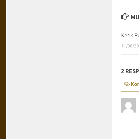
MU
Ketik R
11/08/2
2 RES
Ko