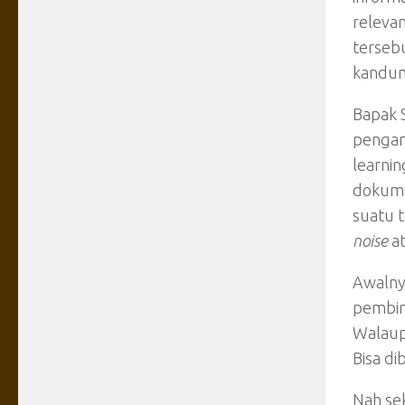
relevan
terseb
kandun
Bapak 
pengam
learnin
dokume
suatu 
noise
a
Awalny
pembim
Walaup
Bisa di
Nah se