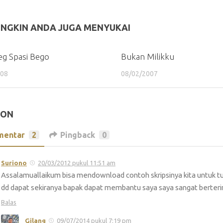
NGKIN ANDA JUGA MENYUKAI
eg Spasi Bego
Bukan Milikku
008
08/02/2007
PON
mentar
2
Pingback
0
Suriono
20/03/2012 pukul 11:51 am
Assalamuallaikum bisa mendownload contoh skripsinya kita untuk tug
dd dapat sekiranya bapak dapat membantu saya saya sangat berter
Balas
Gilang
09/07/2014 pukul 7:19 pm