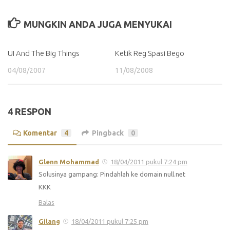
MUNGKIN ANDA JUGA MENYUKAI
UI And The Big Things
Ketik Reg Spasi Bego
04/08/2007
11/08/2008
4 RESPON
Komentar
4
Pingback
0
Glenn Mohammad
18/04/2011 pukul 7:24 pm
Solusinya gampang: Pindahlah ke domain null.net
KKK
Balas
Gilang
18/04/2011 pukul 7:25 pm