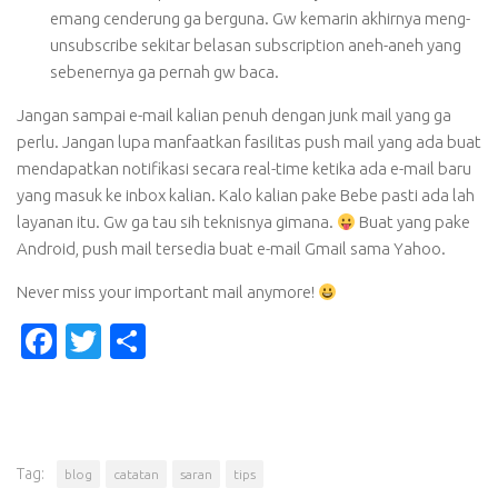
emang cenderung ga berguna. Gw kemarin akhirnya meng-
unsubscribe sekitar belasan subscription aneh-aneh yang
sebenernya ga pernah gw baca.
Jangan sampai e-mail kalian penuh dengan junk mail yang ga
perlu. Jangan lupa manfaatkan fasilitas push mail yang ada buat
mendapatkan notifikasi secara real-time ketika ada e-mail baru
yang masuk ke inbox kalian. Kalo kalian pake Bebe pasti ada lah
layanan itu. Gw ga tau sih teknisnya gimana.
Buat yang pake
Android, push mail tersedia buat e-mail Gmail sama Yahoo.
Never miss your important mail anymore!
Facebook
Twitter
Share
Tag:
blog
catatan
saran
tips