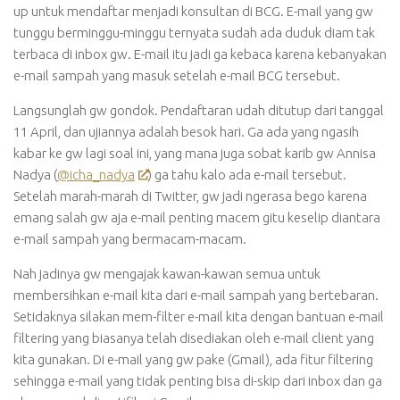
up untuk mendaftar menjadi konsultan di BCG. E-mail yang gw
tunggu berminggu-minggu ternyata sudah ada duduk diam tak
terbaca di inbox gw. E-mail itu jadi ga kebaca karena kebanyakan
e-mail sampah yang masuk setelah e-mail BCG tersebut.
Langsunglah gw gondok. Pendaftaran udah ditutup dari tanggal
11 April, dan ujiannya adalah besok hari. Ga ada yang ngasih
kabar ke gw lagi soal ini, yang mana juga sobat karib gw Annisa
Nadya (
@icha_nadya
) ga tahu kalo ada e-mail tersebut.
Setelah marah-marah di Twitter, gw jadi ngerasa bego karena
emang salah gw aja e-mail penting macem gitu keselip diantara
e-mail sampah yang bermacam-macam.
Nah jadinya gw mengajak kawan-kawan semua untuk
membersihkan e-mail kita dari e-mail sampah yang bertebaran.
Setidaknya silakan mem-filter e-mail kita dengan bantuan e-mail
filtering yang biasanya telah disediakan oleh e-mail client yang
kita gunakan. Di e-mail yang gw pake (Gmail), ada fitur filtering
sehingga e-mail yang tidak penting bisa di-skip dari inbox dan ga