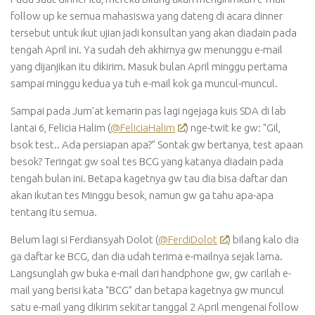
follow up ke semua mahasiswa yang dateng di acara dinner
tersebut untuk ikut ujian jadi konsultan yang akan diadain pada
tengah April ini. Ya sudah deh akhirnya gw menunggu e-mail
yang dijanjikan itu dikirim. Masuk bulan April minggu pertama
sampai minggu kedua ya tuh e-mail kok ga muncul-muncul.
Sampai pada Jum’at kemarin pas lagi ngejaga kuis SDA di lab
lantai 6, Felicia Halim (
@FeliciaHalim
) nge-twit ke gw: “Gil,
bsok test.. Ada persiapan apa?” Sontak gw bertanya, test apaan
besok? Teringat gw soal tes BCG yang katanya diadain pada
tengah bulan ini. Betapa kagetnya gw tau dia bisa daftar dan
akan ikutan tes Minggu besok, namun gw ga tahu apa-apa
tentang itu semua.
Belum lagi si Ferdiansyah Dolot (
@FerdiDolot
) bilang kalo dia
ga daftar ke BCG, dan dia udah terima e-mailnya sejak lama.
Langsunglah gw buka e-mail dari handphone gw, gw carilah e-
mail yang berisi kata “BCG” dan betapa kagetnya gw muncul
satu e-mail yang dikirim sekitar tanggal 2 April mengenai follow