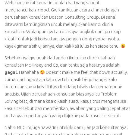
Well, hari jum’at kemarin adalah hari yang sangat
menghancurkan mood. Gw kan ikutan acara dinner dengan
perusahaan konsultan Boston Consulting Group. Di sana
ditawarin kemungkinan untuk melanjutkan karir di dunia
konsultan. Walaupun gw tau otak gw jongkok dan ga cukup
kreatif untuk jadi konsultan, gw pengen dong nyoba-nyoba
kayak gimana sih ujiannya, dan kali-kali lulus kan siapa tahu.
Sebelumnya gw udah daftar dan ikut ujian di perusahaan
konsultan McKinsey and Co, dan tentu saja hasilnya adalah:
gagal
. Hahahaha
Doesn’t make me feel that down actually,
cuman jadi ngaca aja kalo gw tuh masih bego banget kalo
berurusan sama kreatifitas di bidang bisnis dan kemampuan
analisis. Ujian perusahaan konsultan biasanya itu Problem
Solving test, di mana kita dikasih suatu kasus trus menganalisa
kasus tersebut dan memberikan jawaban yang paling tepat atas
pertanyaan-pertanyaan yang diajukan pada kasus tersebut.
Nah si BCG ini juga nawarin untuk ikutan ujian jadi konsultannya.
Pada saat dinner itu, mereka bilang akan mengirimkan e-mail