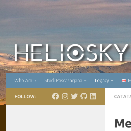
Skip to content
Who Am I?
Studi Pascasarjana
Legacy
M
FOLLOW:
CATAT
Me