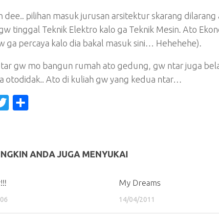
 dee.. pilihan masuk jurusan arsitektur skarang dilara
 gw tinggal Teknik Elektro kalo ga Teknik Mesin. Ato Ekon
w ga percaya kalo dia bakal masuk sini… Hehehehe).
ntar gw mo bangun rumah ato gedung, gw ntar juga bela
ra otodidak.. Ato di kuliah gw yang kedua ntar…
acebook
Twitter
Share
NGKIN ANDA JUGA MENYUKAI
!!!
My Dreams
006
14/04/2011