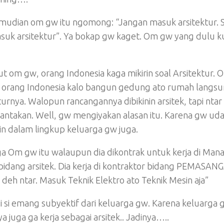
mudian om gw itu ngomong: “Jangan masuk arsitektur. S
suk arsitektur”. Ya bokap gw kaget. Om gw yang dulu ku
 om gw, orang Indonesia kaga mikirin soal Arsitektur. O
orang Indonesia kalo bangun gedung ato rumah langsung 
turnya. Walopun rancangannya dibikinin arsitek, tapi n
rantakan. Well, gw mengiyakan alasan itu. Karena gw uda
n dalam lingkup keluarga gw juga.
ga Om gw itu walaupun dia dikontrak untuk kerja di Ma
bidang arsitek. Dia kerja di kontraktor bidang PEMA
deh ntar. Masuk Teknik Elektro ato Teknik Mesin aja”
ni si emang subyektif dari keluarga gw. Karena keluarga
 juga ga kerja sebagai arsitek.. Jadinya…..