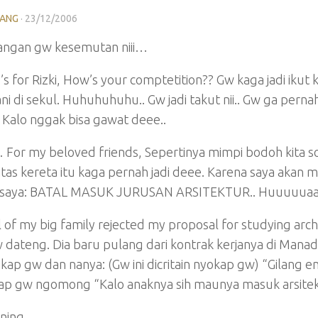
LANG
·
23/12/2006
tangan gw kesemutan niii…
s for Rizki, How’s your comptetition?? Gw kaga jadi iku
ni di sekul. Huhuhuhuhu.. Gw jadi takut nii.. Gw ga pernah 
. Kalo nggak bisa gawat deee..
or my beloved friends, Sepertinya mimpi bodoh kita so
 atas kereta itu kaga pernah jadi deee. Karena saya ak
 saya: BATAL MASUK JURUSAN ARSITEKTUR.. Huuuuu
l of my big family rejected my proposal for studying a
 dateng. Dia baru pulang dari kontrak kerjanya di Mana
ap gw dan nanya: (Gw ini dicritain nyokap gw) “Gilang e
kap gw ngomong “Kalo anaknya sih maunya masuk arsitek
ening….