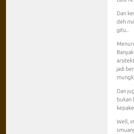
Dan ke
deh ma
gitu..
Menurut
Banyak 
arsitek
jadi be
mungki
Dan ju
bukan 
kepake 
Well, i
smuanya