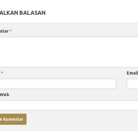
ALKAN BALASAN
ntar
*
a
*
Emai
 Web