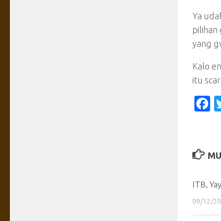
Ya udah
pilihan
yang g
Kalo e
itu sca
F
MU
ITB, Yay
09/12/2