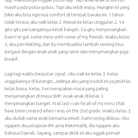
masih pada polos-polos. Tapi aku lebih enjoy. Mungkin ini yang
bikin aku bisa ngerasa comfort di tempat baruku ini. 1 tahun
tidak terasa, aku naik kelas 2. Masuk ke kelas Unggulan 2. Ya
gitu-gitu persaingannya ketat banget. Ga gitu menyenangkan.
Even i’ve got some mess with some of my friends. Waktu kelas
2, aku join MaDiNg, dan itu membuatku tambah seneng bisa
bergaul dengan anak-anak yang rame dan menyenangkan juga
kreatif.
Lagi-lagi waktu berputar cepat. Aku naik ke kelas 3. Kelas
unggulannya di kurangin. Jadinya aku yang bodoh ini ya jatuh ke
kelas biasa. Kelas 3 ini merupakan masa yang paling
menyenangkan di masa SMP. Anak-anak di kelas 3
menyenangkan banget. N at last i can fix all of my mess that
have been created when i was on the 2nd grade. Waktu kelas 3,
aku duduk sama anak bernama Wiwit. Kami sering diskusi. Aku
ngajarin dia pelajaran IPA ama Matematik, dia ngajarin aku
bahasa Daerah. Sayang, sampai detik ini aku nggak pernah