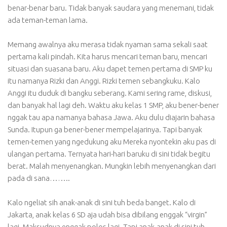
benar-benar baru. Tidak banyak saudara yang menemani, tidak
ada teman-teman lama.
Memang awalnya aku merasa tidak nyaman sama sekali saat
pertama kali pindah. Kita harus mencari teman baru, mencari
situasi dan suasana baru. Aku dapet temen pertama di SMP ku
itu namanya Rizki dan Anggi. Rizki temen sebangkuku. Kalo
Anggi itu duduk di bangku seberang. Kami sering rame, diskusi,
dan banyak hal lagi deh. Waktu aku kelas 1 SMP, aku bener-bener
nggak tau apa namanya bahasa Jawa. Aku dulu diajarin bahasa
Sunda. Itupun ga bener-bener mempelajarinya. Tapi banyak
temen-temen yang ngedukung aku Mereka nyontekin aku pas di
ulangan pertama. Ternyata hari-hari baruku di sini tidak begitu
berat. Malah menyenangkan. Mungkin lebih menyenangkan dari
pada di sana……..
Kalo ngeliat sih anak-anak di sini tuh beda banget. Kalo di
Jakarta, anak kelas 6 SD aja udah bisa dibilang enggak “virgin”
lagi. Maksudnya enggak polos lagi. Tapi anak-anak di sini tuh