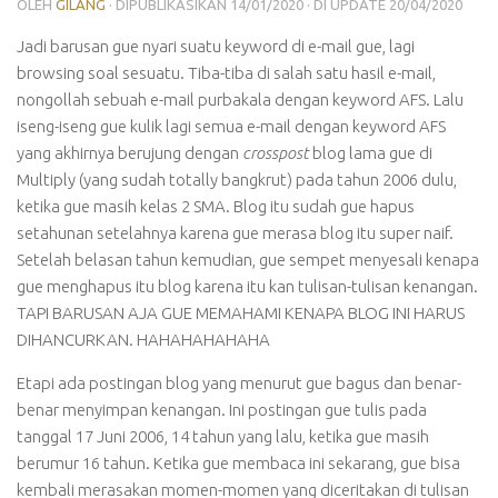
OLEH
GILANG
· DIPUBLIKASIKAN
14/01/2020
· DI UPDATE
20/04/2020
Jadi barusan gue nyari suatu keyword di e-mail gue, lagi
browsing soal sesuatu. Tiba-tiba di salah satu hasil e-mail,
nongollah sebuah e-mail purbakala dengan keyword AFS. Lalu
iseng-iseng gue kulik lagi semua e-mail dengan keyword AFS
yang akhirnya berujung dengan
crosspost
blog lama gue di
Multiply (yang sudah totally bangkrut) pada tahun 2006 dulu,
ketika gue masih kelas 2 SMA. Blog itu sudah gue hapus
setahunan setelahnya karena gue merasa blog itu super naif.
Setelah belasan tahun kemudian, gue sempet menyesali kenapa
gue menghapus itu blog karena itu kan tulisan-tulisan kenangan.
TAPI BARUSAN AJA GUE MEMAHAMI KENAPA BLOG INI HARUS
DIHANCURKAN. HAHAHAHAHAHA
Etapi ada postingan blog yang menurut gue bagus dan benar-
benar menyimpan kenangan. Ini postingan gue tulis pada
tanggal 17 Juni 2006, 14 tahun yang lalu, ketika gue masih
berumur 16 tahun. Ketika gue membaca ini sekarang, gue bisa
kembali merasakan momen-momen yang diceritakan di tulisan