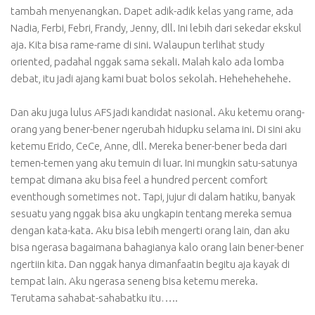
tambah menyenangkan. Dapet adik-adik kelas yang rame, ada
Nadia, Ferbi, Febri, Frandy, Jenny, dll. Ini lebih dari sekedar ekskul
aja. Kita bisa rame-rame di sini. Walaupun terlihat study
oriented, padahal nggak sama sekali. Malah kalo ada lomba
debat, itu jadi ajang kami buat bolos sekolah. Hehehehehehe.
Dan aku juga lulus AFS jadi kandidat nasional. Aku ketemu orang-
orang yang bener-bener ngerubah hidupku selama ini. Di sini aku
ketemu Erido, CeCe, Anne, dll. Mereka bener-bener beda dari
temen-temen yang aku temuin di luar. Ini mungkin satu-satunya
tempat dimana aku bisa feel a hundred percent comfort
eventhough sometimes not. Tapi, jujur di dalam hatiku, banyak
sesuatu yang nggak bisa aku ungkapin tentang mereka semua
dengan kata-kata. Aku bisa lebih mengerti orang lain, dan aku
bisa ngerasa bagaimana bahagianya kalo orang lain bener-bener
ngertiin kita. Dan nggak hanya dimanfaatin begitu aja kayak di
tempat lain. Aku ngerasa seneng bisa ketemu mereka.
Terutama sahabat-sahabatku itu…..