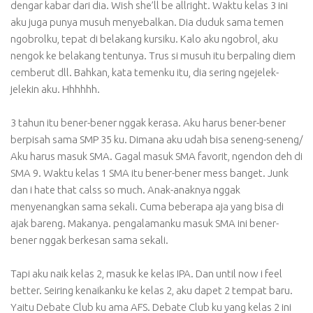
dengar kabar dari dia. Wish she’ll be allright. Waktu kelas 3 ini
aku juga punya musuh menyebalkan. Dia duduk sama temen
ngobrolku, tepat di belakang kursiku. Kalo aku ngobrol, aku
nengok ke belakang tentunya. Trus si musuh itu berpaling diem
cemberut dll. Bahkan, kata temenku itu, dia sering ngejelek-
jelekin aku. Hhhhhh.
3 tahun itu bener-bener nggak kerasa. Aku harus bener-bener
berpisah sama SMP 35 ku. Dimana aku udah bisa seneng-seneng/
Aku harus masuk SMA. Gagal masuk SMA favorit, ngendon deh di
SMA 9. Waktu kelas 1 SMA itu bener-bener mess banget. Junk
dan i hate that calss so much. Anak-anaknya nggak
menyenangkan sama sekali. Cuma beberapa aja yang bisa di
ajak bareng. Makanya. pengalamanku masuk SMA ini bener-
bener nggak berkesan sama sekali.
Tapi aku naik kelas 2, masuk ke kelas IPA. Dan until now i feel
better. Seiring kenaikanku ke kelas 2, aku dapet 2 tempat baru.
Yaitu Debate Club ku ama AFS. Debate Club ku yang kelas 2 ini