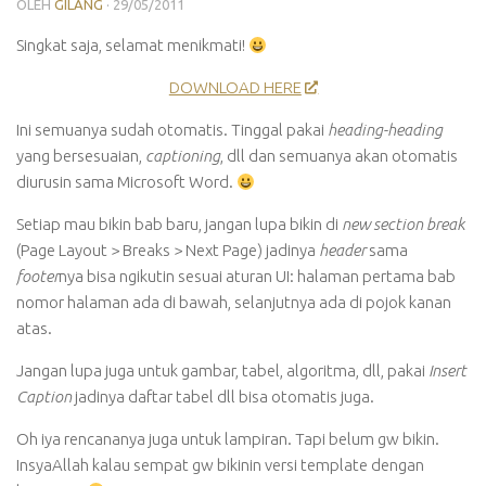
OLEH
GILANG
·
29/05/2011
Singkat saja, selamat menikmati!
DOWNLOAD HERE
Ini semuanya sudah otomatis. Tinggal pakai
heading-heading
yang bersesuaian,
captioning
, dll dan semuanya akan otomatis
diurusin sama Microsoft Word.
Setiap mau bikin bab baru, jangan lupa bikin di
new section break
(Page Layout > Breaks > Next Page) jadinya
header
sama
footer
nya bisa ngikutin sesuai aturan UI: halaman pertama bab
nomor halaman ada di bawah, selanjutnya ada di pojok kanan
atas.
Jangan lupa juga untuk gambar, tabel, algoritma, dll, pakai
Insert
Caption
jadinya daftar tabel dll bisa otomatis juga.
Oh iya rencananya juga untuk lampiran. Tapi belum gw bikin.
InsyaAllah kalau sempat gw bikinin versi template dengan