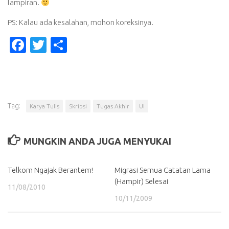
lampiran.
PS: Kalau ada kesalahan, mohon koreksinya.
Facebook
Twitter
Share
Tag:
Karya Tulis
Skripsi
Tugas Akhir
UI
MUNGKIN ANDA JUGA MENYUKAI
Telkom Ngajak Berantem!
Migrasi Semua Catatan Lama
(Hampir) Selesai
11/08/2010
10/11/2009