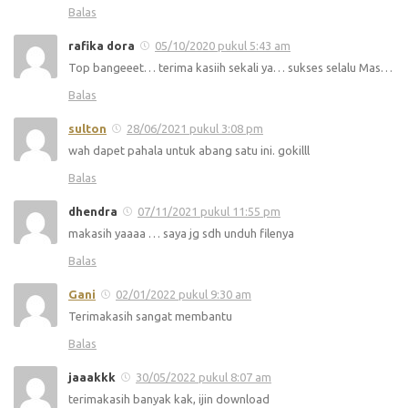
Balas
rafika dora
05/10/2020 pukul 5:43 am
Top bangeeet… terima kasiih sekali ya… sukses selalu Mas…
Balas
sulton
28/06/2021 pukul 3:08 pm
wah dapet pahala untuk abang satu ini. gokilll
Balas
dhendra
07/11/2021 pukul 11:55 pm
makasih yaaaa … saya jg sdh unduh filenya
Balas
Gani
02/01/2022 pukul 9:30 am
Terimakasih sangat membantu
Balas
jaaakkk
30/05/2022 pukul 8:07 am
terimakasih banyak kak, ijin download