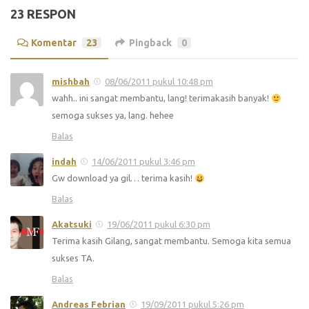
23 RESPON
Komentar
23
Pingback
0
mishbah
08/06/2011 pukul 10:48 pm
wahh.. ini sangat membantu, lang! terimakasih banyak!
semoga sukses ya, lang. hehee
Balas
indah
14/06/2011 pukul 3:46 pm
Gw download ya gil… terima kasih!
Balas
Akatsuki
19/06/2011 pukul 6:30 pm
Terima kasih Gilang, sangat membantu. Semoga kita semua
sukses TA.
Balas
Andreas Febrian
19/09/2011 pukul 5:26 pm