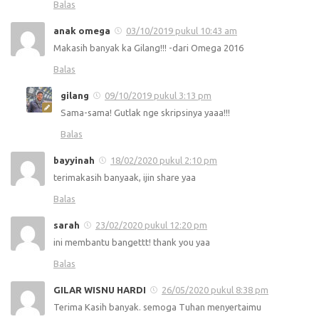
Balas
anak omega
03/10/2019 pukul 10:43 am
Makasih banyak ka Gilang!!! -dari Omega 2016
Balas
gilang
09/10/2019 pukul 3:13 pm
Sama-sama! Gutlak nge skripsinya yaaa!!!
Balas
bayyinah
18/02/2020 pukul 2:10 pm
terimakasih banyaak, ijin share yaa
Balas
sarah
23/02/2020 pukul 12:20 pm
ini membantu bangettt! thank you yaa
Balas
GILAR WISNU HARDI
26/05/2020 pukul 8:38 pm
Terima Kasih banyak. semoga Tuhan menyertaimu