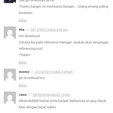
Gue ijin download ya Gil..
Thanks banget. Ini membantu banget… Gilang emang paling
kereeeen
Balas
Nia
14/11/2017 pukul 9:56 am
Izin download.
Gimana klo pake reference manager. apakah akan terganggu
referencing nya?
Thanks!
Balas
momo
21/12/2017 pukul 7:29 am
Ijin Download bro
Balas
reno
18/10/2018 pukul 2:13 pm
Alhamdulillah berkat anda banyak mahasiswa ui yang dapat
lulus dengan tepat waktu