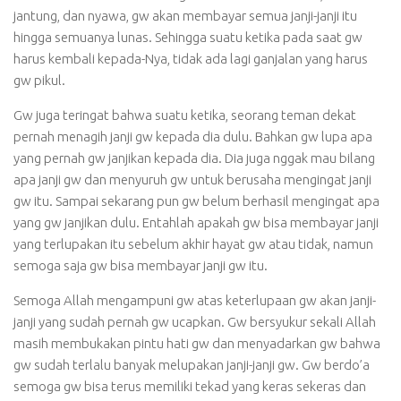
jantung, dan nyawa, gw akan membayar semua janji-janji itu
hingga semuanya lunas. Sehingga suatu ketika pada saat gw
harus kembali kepada-Nya, tidak ada lagi ganjalan yang harus
gw pikul.
Gw juga teringat bahwa suatu ketika, seorang teman dekat
pernah menagih janji gw kepada dia dulu. Bahkan gw lupa apa
yang pernah gw janjikan kepada dia. Dia juga nggak mau bilang
apa janji gw dan menyuruh gw untuk berusaha mengingat janji
gw itu. Sampai sekarang pun gw belum berhasil mengingat apa
yang gw janjikan dulu. Entahlah apakah gw bisa membayar janji
yang terlupakan itu sebelum akhir hayat gw atau tidak, namun
semoga saja gw bisa membayar janji gw itu.
Semoga Allah mengampuni gw atas keterlupaan gw akan janji-
janji yang sudah pernah gw ucapkan. Gw bersyukur sekali Allah
masih membukakan pintu hati gw dan menyadarkan gw bahwa
gw sudah terlalu banyak melupakan janji-janji gw. Gw berdo’a
semoga gw bisa terus memiliki tekad yang keras sekeras dan