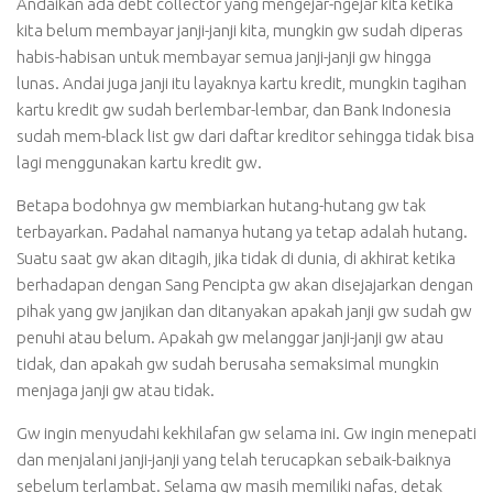
Andaikan ada debt collector yang mengejar-ngejar kita ketika
kita belum membayar janji-janji kita, mungkin gw sudah diperas
habis-habisan untuk membayar semua janji-janji gw hingga
lunas. Andai juga janji itu layaknya kartu kredit, mungkin tagihan
kartu kredit gw sudah berlembar-lembar, dan Bank Indonesia
sudah mem-black list gw dari daftar kreditor sehingga tidak bisa
lagi menggunakan kartu kredit gw.
Betapa bodohnya gw membiarkan hutang-hutang gw tak
terbayarkan. Padahal namanya hutang ya tetap adalah hutang.
Suatu saat gw akan ditagih, jika tidak di dunia, di akhirat ketika
berhadapan dengan Sang Pencipta gw akan disejajarkan dengan
pihak yang gw janjikan dan ditanyakan apakah janji gw sudah gw
penuhi atau belum. Apakah gw melanggar janji-janji gw atau
tidak, dan apakah gw sudah berusaha semaksimal mungkin
menjaga janji gw atau tidak.
Gw ingin menyudahi kekhilafan gw selama ini. Gw ingin menepati
dan menjalani janji-janji yang telah terucapkan sebaik-baiknya
sebelum terlambat. Selama gw masih memiliki nafas, detak