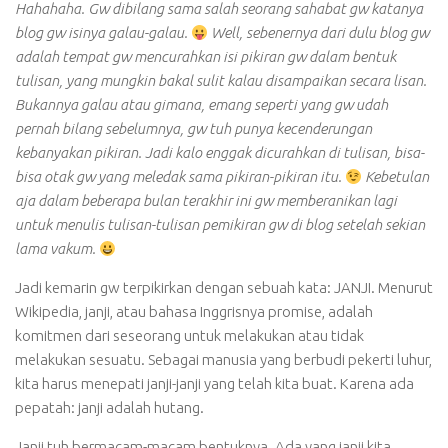
Hahahaha. Gw dibilang sama salah seorang sahabat gw katanya
blog gw isinya galau-galau.
Well, sebenernya dari dulu blog gw
adalah tempat gw mencurahkan isi pikiran gw dalam bentuk
tulisan, yang mungkin bakal sulit kalau disampaikan secara lisan.
Bukannya galau atau gimana, emang seperti yang gw udah
pernah bilang sebelumnya, gw tuh punya kecenderungan
kebanyakan pikiran. Jadi kalo enggak dicurahkan di tulisan, bisa-
bisa otak gw yang meledak sama pikiran-pikiran itu.
Kebetulan
aja dalam beberapa bulan terakhir ini gw memberanikan lagi
untuk menulis tulisan-tulisan pemikiran gw di blog setelah sekian
lama vakum.
Jadi kemarin gw terpikirkan dengan sebuah kata: JANJI. Menurut
Wikipedia, janji, atau bahasa Inggrisnya promise, adalah
komitmen dari seseorang untuk melakukan atau tidak
melakukan sesuatu. Sebagai manusia yang berbudi pekerti luhur,
kita harus menepati janji-janji yang telah kita buat. Karena ada
pepatah: janji adalah hutang.
Janji tuh bermacam-macam bentuknya. Ada yang janji kita