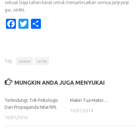
sekuat baja tahan karat untuk menyelesaikan semua janji-janji
gw. AMIN.
Facebook
Twitter
Share
Tag:
catatan
cerita
MUNGKIN ANDA JUGA MENYUKAI
Terlindungi: Trik Psikologis
Makin Tua Makin…
Dan Propaganda Nilai RPL
16/07/2014
10/01/2010