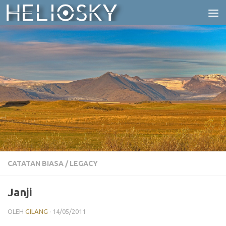
Skip to content
CATATAN BIASA
/
LEGACY
Janji
OLEH
GILANG
·
14/05/2011