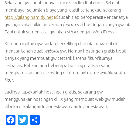
Sekarang gw sudah punya space sendiri di internet. Setelah
membayar sejumlah biaya yang relatif terjangkau, sekarang
http://gilang.hamidy.net
sudah siap beroperasi! Rencananya
gw juga bakal bikin beberapa
features
di hostingan punya gw ini.
Tapi untuk sementara, gw akan
stick
dengan WordPress.
Kemarin malam gw sudah berkeliling di dunia maya untuk
mencari tanah buat
website
gw. Namun hostingan gratis tidak
banyak yang membuat gw tertarik karena fitur-fiturnya
terbatas. Bahkan ada beberapa hosting gratisan yang
mengharuskan untuk posting di forum untuk me-
enable
suatu
fitur.
Jadinya, lupakanlah hostingan gratis, sekarang gw
menggunakan hostingan di IIX yang membuat web gw mudah
dibuka di kalangan Indonesiawan dan Indonesiawati.
Facebook
Twitter
Share