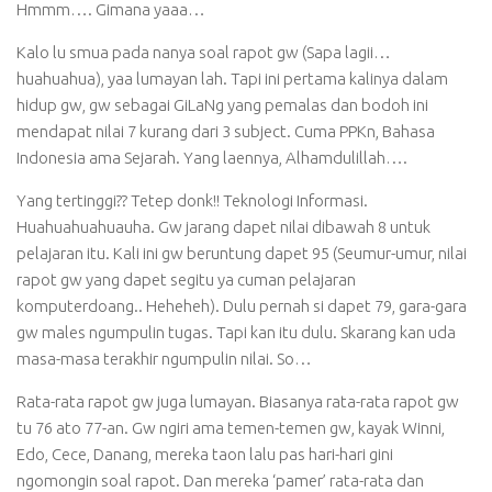
Hmmm…. Gimana yaaa…
Kalo lu smua pada nanya soal rapot gw (Sapa lagii…
huahuahua), yaa lumayan lah. Tapi ini pertama kalinya dalam
hidup gw, gw sebagai GiLaNg yang pemalas dan bodoh ini
mendapat nilai 7 kurang dari 3 subject. Cuma PPKn, Bahasa
Indonesia ama Sejarah. Yang laennya, Alhamdulillah….
Yang tertinggi?? Tetep donk!! Teknologi Informasi.
Huahuahuahuauha. Gw jarang dapet nilai dibawah 8 untuk
pelajaran itu. Kali ini gw beruntung dapet 95 (Seumur-umur, nilai
rapot gw yang dapet segitu ya cuman pelajaran
komputerdoang.. Heheheh). Dulu pernah si dapet 79, gara-gara
gw males ngumpulin tugas. Tapi kan itu dulu. Skarang kan uda
masa-masa terakhir ngumpulin nilai. So…
Rata-rata rapot gw juga lumayan. Biasanya rata-rata rapot gw
tu 76 ato 77-an. Gw ngiri ama temen-temen gw, kayak Winni,
Edo, Cece, Danang, mereka taon lalu pas hari-hari gini
ngomongin soal rapot. Dan mereka ‘pamer’ rata-rata dan