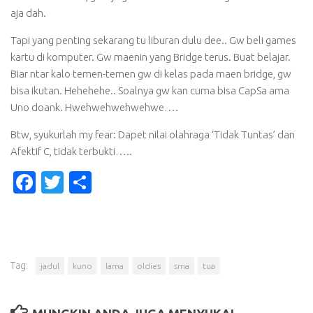
aja dah.
Tapi yang penting sekarang tu liburan dulu dee.. Gw beli games
kartu di komputer. Gw maenin yang Bridge terus. Buat belajar.
Biar ntar kalo temen-temen gw di kelas pada maen bridge, gw
bisa ikutan. Hehehehe.. Soalnya gw kan cuma bisa CapSa ama
Uno doank. Hwehwehwehwehwe….
Btw, syukurlah my fear: Dapet nilai olahraga ‘Tidak Tuntas’ dan
Afektif C, tidak terbukti…..
Facebook
Twitter
Share
Tag:
jadul
kuno
lama
oldies
sma
tua