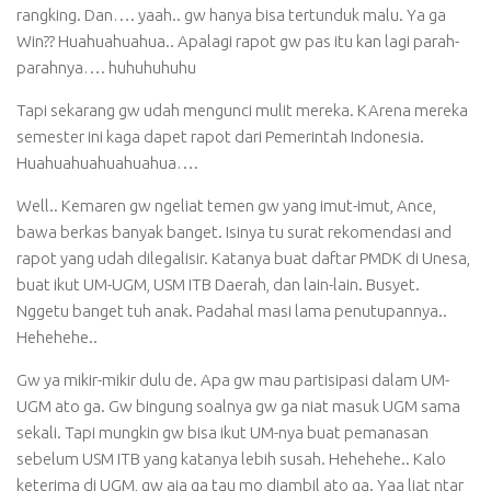
rangking. Dan…. yaah.. gw hanya bisa tertunduk malu. Ya ga
Win?? Huahuahuahua.. Apalagi rapot gw pas itu kan lagi parah-
parahnya…. huhuhuhuhu
Tapi sekarang gw udah mengunci mulit mereka. KArena mereka
semester ini kaga dapet rapot dari Pemerintah Indonesia.
Huahuahuahuahuahua….
Well.. Kemaren gw ngeliat temen gw yang imut-imut, Ance,
bawa berkas banyak banget. Isinya tu surat rekomendasi and
rapot yang udah dilegalisir. Katanya buat daftar PMDK di Unesa,
buat ikut UM-UGM, USM ITB Daerah, dan lain-lain. Busyet.
Nggetu banget tuh anak. Padahal masi lama penutupannya..
Hehehehe..
Gw ya mikir-mikir dulu de. Apa gw mau partisipasi dalam UM-
UGM ato ga. Gw bingung soalnya gw ga niat masuk UGM sama
sekali. Tapi mungkin gw bisa ikut UM-nya buat pemanasan
sebelum USM ITB yang katanya lebih susah. Hehehehe.. Kalo
keterima di UGM, gw aja ga tau mo diambil ato ga. Yaa liat ntar