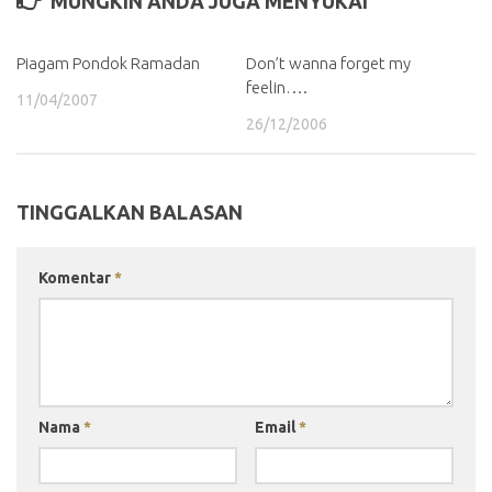
MUNGKIN ANDA JUGA MENYUKAI
Piagam Pondok Ramadan
Don’t wanna forget my
feelin….
11/04/2007
26/12/2006
TINGGALKAN BALASAN
Komentar
*
Nama
*
Email
*