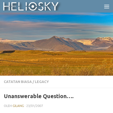
Skip to content
CATATAN BIASA
/
LEGACY
Unanswerable Question….
OLEH
GILANG
·
23/01/2007