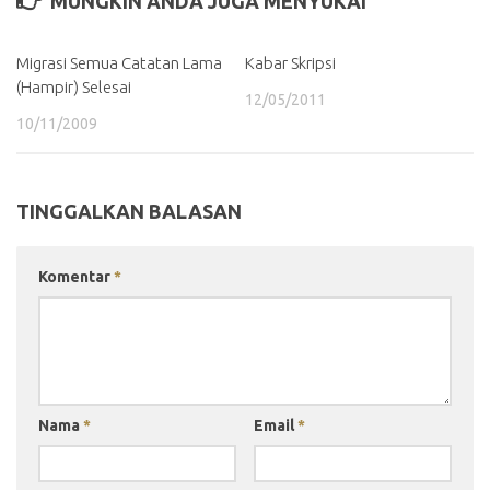
MUNGKIN ANDA JUGA MENYUKAI
Migrasi Semua Catatan Lama
Kabar Skripsi
(Hampir) Selesai
12/05/2011
10/11/2009
TINGGALKAN BALASAN
Komentar
*
Nama
*
Email
*