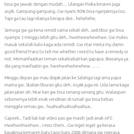
bisa gw jawab dengan mudah… Ulangan Fisika kmaren juga
asyik. Gampang-gampang. Gw nyaris 90% bisa ngerjainnya loo.
Tapi ga tau lagi nilainya berapa dee.. hehehehe.
Semoga gw ga kena remidi sama sekali deh. Jadi libur gw bisa
nyampe 2 minggu lebih gitu deh.. hwehwewhewhwe. Gw males
masuk sekolah kalo kaga ada remidi. Gw ntar minta my damn
good friend Franz to tell me whether i need to have a remedy or
not. Memanfaatkan teman sekalisekali kan gapapa. Biasanya ya
dia yang manfaatin gw. hwehwehwhewhew……
Minggu depan gw mau diajak jalan ke Salatiga lagi ama papa
mama gw. Skalian liburan gitu deh. Asyiik juga nii. Uda lama kaga
jalan-jalan sih. Ntar kan gw bisa senang-senang gitu. Walaupun
sebenernya lebih enak sendirian di rumah gw bisa bebas
menggila semau gw.. huahuahuahuahuahua..
Capeek.. Tadi liat-liat video pas gw masih ‘jadi anak AFS’.
Hwehwehwehwe.. I miss them.. Gw inget-inget ga kerasa
kayaknya kemaren baru taon baru 2006 dimana gw ngerasa