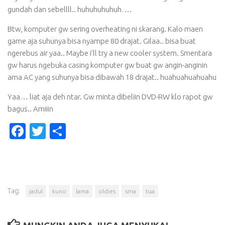
gundah dan sebellll.. huhuhuhuhuh….
Btw, komputer gw sering overheating ni skarang. Kalo maen
game aja suhunya bisa nyampe 80 drajat. Gilaa.. bisa buat
ngerebus air yaa.. Maybe i’ll try a new cooler system. Smentara
gw harus ngebuka casing komputer gw buat gw angin-anginin
ama AC yang suhunya bisa dibawah 18 drajat.. huahuahuahuahu
Yaa… liat aja deh ntar. Gw minta dibeliin DVD-RW klo rapot gw
bagus.. Amiiin
Facebook
Twitter
Share
Tag:
jadul
kuno
lama
oldies
sma
tua