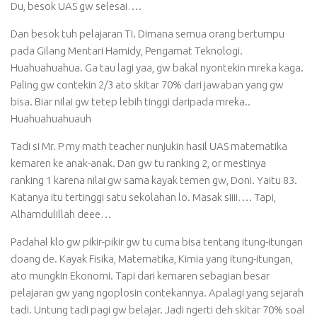
Du, besok UAS gw selesai….
Dan besok tuh pelajaran TI. Dimana semua orang bertumpu
pada Gilang Mentari Hamidy, Pengamat Teknologi.
Huahuahuahua. Ga tau lagi yaa, gw bakal nyontekin mreka kaga.
Paling gw contekin 2/3 ato skitar 70% dari jawaban yang gw
bisa. Biar nilai gw tetep lebih tinggi daripada mreka..
Huahuahuahuauh
Tadi si Mr. P my math teacher nunjukin hasil UAS matematika
kemaren ke anak-anak. Dan gw tu ranking 2, or mestinya
ranking 1 karena nilai gw sama kayak temen gw, Doni. Yaitu 83.
Katanya itu tertinggi satu sekolahan lo. Masak siiii…. Tapi,
Alhamdulillah deee…
Padahal klo gw pikir-pikir gw tu cuma bisa tentang itung-itungan
doang de. Kayak Fisika, Matematika, Kimia yang itung-itungan,
ato mungkin Ekonomi. Tapi dari kemaren sebagian besar
pelajaran gw yang ngoplosin contekannya. Apalagi yang sejarah
tadi. Untung tadi pagi gw belajar. Jadi ngerti deh skitar 70% soal