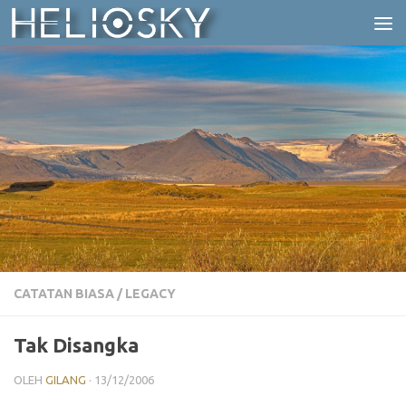
Skip to content
CATATAN BIASA
/
LEGACY
Tak Disangka
OLEH
GILANG
·
13/12/2006