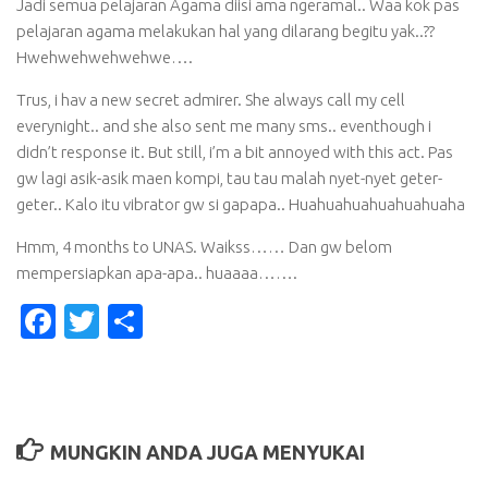
Jadi semua pelajaran Agama diisi ama ngeramal.. Waa kok pas
pelajaran agama melakukan hal yang dilarang begitu yak..??
Hwehwehwehwehwe….
Trus, i hav a new secret admirer. She always call my cell
everynight.. and she also sent me many sms.. eventhough i
didn’t response it. But still, i’m a bit annoyed with this act. Pas
gw lagi asik-asik maen kompi, tau tau malah nyet-nyet geter-
geter.. Kalo itu vibrator gw si gapapa.. Huahuahuahuahuahuaha
Hmm, 4 months to UNAS. Waikss…… Dan gw belom
mempersiapkan apa-apa.. huaaaa…….
Facebook
Twitter
Share
MUNGKIN ANDA JUGA MENYUKAI