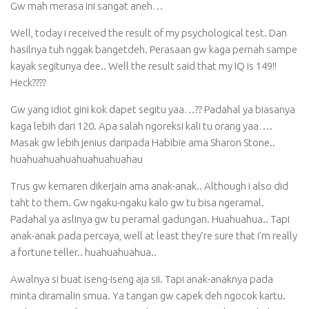
Gw mah merasa ini sangat aneh…
Well, today i received the result of my psychological test. Dan
hasilnya tuh nggak bangetdeh. Perasaan gw kaga pernah sampe
kayak segitunya dee.. Well the result said that my IQ is 149!!
Heck????
Gw yang idiot gini kok dapet segitu yaa…?? Padahal ya biasanya
kaga lebih dari 120. Apa salah ngoreksi kali tu orang yaa….
Masak gw lebih jenius daripada Habibie ama Sharon Stone..
huahuahuahuahuahuahuahau
Trus gw kemaren dikerjain ama anak-anak.. Although i also did
taht to them. Gw ngaku-ngaku kalo gw tu bisa ngeramal.
Padahal ya aslinya gw tu peramal gadungan. Huahuahua.. Tapi
anak-anak pada percaya, well at least they’re sure that i’m really
a fortune teller.. huahuahuahua..
Awalnya si buat iseng-iseng aja sii. Tapi anak-anaknya pada
minta diramalin smua. Ya tangan gw capek deh ngocok kartu.