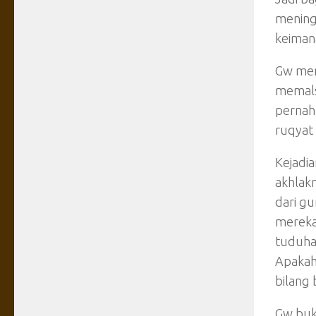
mening
keiman
Gw mema
memals
pernah 
ruqyat 
Kejadia
akhlakn
dari g
mereka
tuduha
Apakah 
bilang 
Gw buk