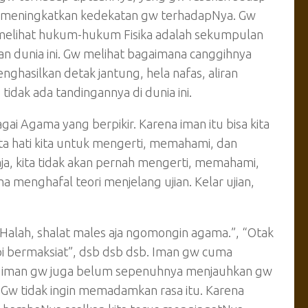
bah meningkatkan kedekatan gw terhadapNya. Gw
 melihat hukum-hukum Fisika adalah sekumpulan
n dunia ini. Gw melihat bagaimana canggihnya
ghasilkan detak jantung, hela nafas, aliran
idak ada tandingannya di dunia ini.
 Agama yang berpikir. Karena iman itu bisa kita
ta hati kita untuk mengerti, memahami, dan
ja, kita tidak akan pernah mengerti, memahami,
a menghafal teori menjelang ujian. Kelar ujian,
“Halah, shalat males aja ngomongin agama.”, “Otak
pi bermaksiat”, dsb dsb dsb. Iman gw cuma
a iman gw juga belum sepenuhnya menjauhkan gw
 Gw tidak ingin memadamkan rasa itu. Karena