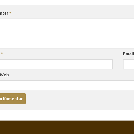
ntar
*
a
*
Emai
 Web