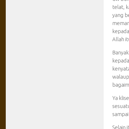
telat, 
yang b
memang
kepada
Allah 
Banyak
kepada
kenyat
walaupu
bagaim
Ya klis
sesuatu
sampai
Selain 