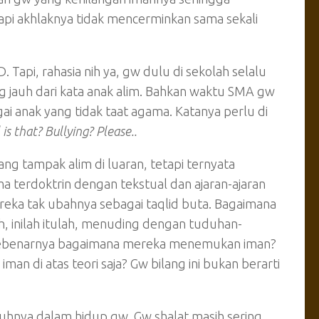
pi akhlaknya tidak mencerminkan sama sekali
Tapi, rahasia nih ya, gw dulu di sekolah selalu
 jauh dari kata anak alim. Bahkan waktu SMA gw
 anak yang tidak taat agama. Katanya perlu di
is that? Bullying? Please..
ng tampak alim di luaran, tetapi ternyata
a terdoktrin dengan tekstual dan ajaran-ajaran
reka tak ubahnya sebagai taqlid buta. Bagaimana
, inilah itulah, menuding dengan tuduhan-
, sebenarnya bagaimana mereka menemukan iman?
 di atas teori saja? Gw bilang ini bukan berarti
uhnya dalam hidup gw. Gw shalat masih sering