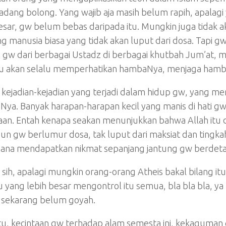
kadang bolong. Yang wajib aja masih belum rapih, apalagi
esar, gw belum bebas daripada itu. Mungkin juga tidak 
 manusia biasa yang tidak akan luput dari dosa. Tapi 
 gw dari berbagai Ustadz di berbagai khutbah Jum’at, m
itu akan selalu memperhatikan hambaNya, menjaga hambaN
 kejadian-kejadian yang terjadi dalam hidup gw, yang
Nya. Banyak harapan-harapan kecil yang manis di hati g
aan. Entah kenapa seakan menunjukkan bahwa Allah itu
n gw berlumur dosa, tak luput dari maksiat dan tingkah
ana mendapatkan nikmat sepanjang jantung gw berdeta
e sih, apalagi mungkin orang-orang Atheis bakal bilang it
 yang lebih besar mengontrol itu semua, bla bla bla, ya 
 sekarang belum goyah.
itu, kecintaan gw terhadap alam semesta ini, kekaguman