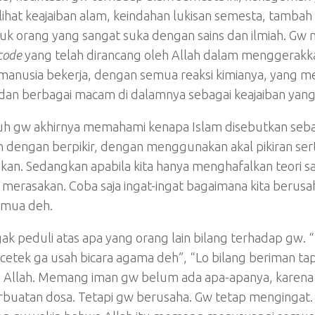
elihat keajaiban alam, keindahan lukisan semesta, tam
uk orang yang sangat suka dengan sains dan ilmiah. Gw
code
yang telah dirancang oleh Allah dalam menggerakka
anusia bekerja, dengan semua reaksi kimianya, yang men
dan berbagai macam di dalamnya sebagai keajaiban yang t
h gw akhirnya memahami kenapa Islam disebutkan sebagai
h dengan berpikir, dengan menggunakan akal pikiran ser
an. Sedangkan apabila kita hanya menghafalkan teori sa
 merasakan. Coba saja ingat-ingat bagaimana kita berusah
emua deh.
k peduli atas apa yang orang lain bilang terhadap gw. 
cetek ga usah bicara agama deh”, “Lo bilang beriman ta
 Allah. Memang iman gw belum ada apa-apanya, karen
erbuatan dosa. Tetapi gw berusaha. Gw tetap mengingat.