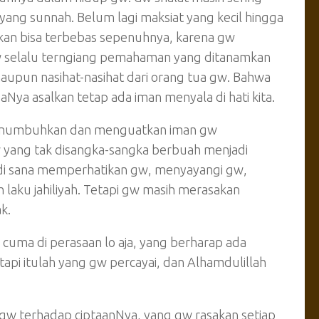
 yang sunnah. Belum lagi maksiat yang kecil hingga
akan bisa terbebas sepenuhnya, karena gw
gw selalu terngiang pemahaman yang ditanamkan
aupun nasihat-nasihat dari orang tua gw. Bahwa
ya asalkan tetap ada iman menyala di hati kita.
 menumbuhkan dan menguatkan iman gw
w yang tak disangka-sangka berbuah menjadi
 di sana memperhatikan gw, menyayangi gw,
 laku jahiliyah. Tetapi gw masih merasakan
k.
u cuma di perasaan lo aja, yang berharap ada
tapi itulah yang gw percayai, dan Alhamdulillah
 gw terhadap ciptaanNya, yang gw rasakan setiap