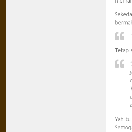
memang
Sekeda
bermak
“
Tetapi 
“
y
T
a
Yah itu
Semoga 