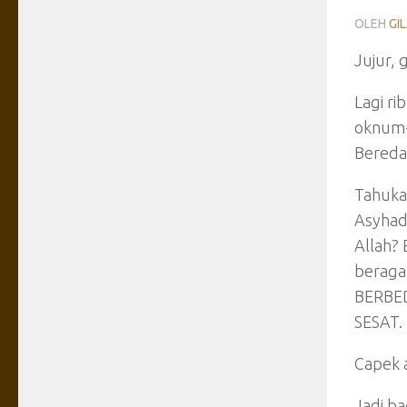
OLEH
GI
Jujur, 
Lagi ri
oknum-o
Beredar
Tahuka
Asyhad
Allah?
beraga
BERBEDA
SESAT.
Capek 
Jadi b