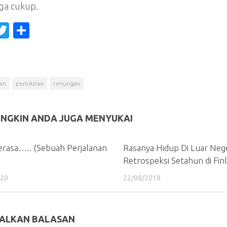
ga cukup.
acebook
Twitter
Share
an
pemikiran
renungan
NGKIN ANDA JUGA MENYUKAI
erasa….. (Sebuah Perjalanan
Rasanya Hidup Di Luar Nege
Retrospeksi Setahun di Fin
020
22/08/2019
ALKAN BALASAN