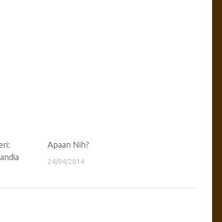
ri:
Apaan Nih?
landia
24/04/2014