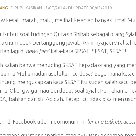
LANG
· DIPUBLIKASIKAN
17/07/2014
· DI UPDATE
08/05/2019
gw kesal, marah, malu, melihat kejadian banyak umat Mus
but-ribut soal tudingan Quraish Shihab sebagai orang Syia
knum tidak bertanggung jawab. Akhirnya jadi viral lah di
lah lagi di
news feed
kata-kata SESAT, SESAT, SESAT!
h kalian bahwa menuding SESAT kepada orang yang meny
uanna Muhamadarrasulullah itu dosa? Bagaimana kalau tu
 Enteng mengucapkan kata SESAT itu sudah salah satu b
ma. Oke, gw ga mau berdebat soal Syiah. Pemahaman da
, bahkan dari sisi Aqidah. Tetapi itu tidak bisa menjust
ah, di Facebook udah ngomongin ini,
lemme talk about so
agaimana gw mendapatkan iman gw? Banyak teman-tema