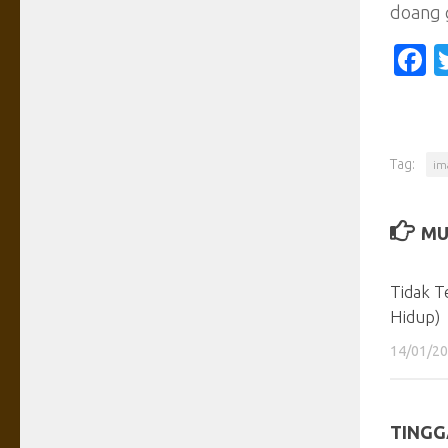
doang 
F
Tag:
im
MU
Tidak T
Hidup)
14/01/2
TINGG