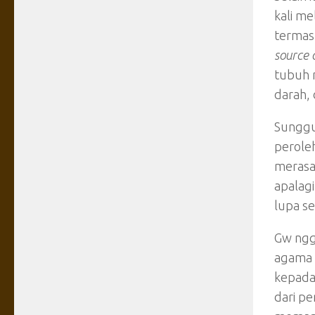
kali m
termas
source 
tubuh m
darah, 
Sunggu
perole
merasak
apalagi
lupa s
Gw ngga
agama 
kepada
dari p