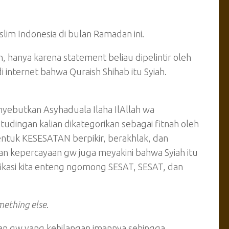
lim Indonesia di bulan Ramadan ini.
h, hanya karena statement beliau dipelintir oleh
 internet bahwa Quraish Shihab itu Syiah.
ebutkan Asyhaduala Ilaha IlAllah wa
dingan kalian dikategorikan sebagai fitnah oleh
entuk KESESATAN berpikir, berakhlak, dan
n kepercayaan gw juga meyakini bahwa Syiah itu
ifikasi kita enteng ngomong SESAT, SESAT, dan
mething else
.
n gw yang kehilangan imannya sehingga