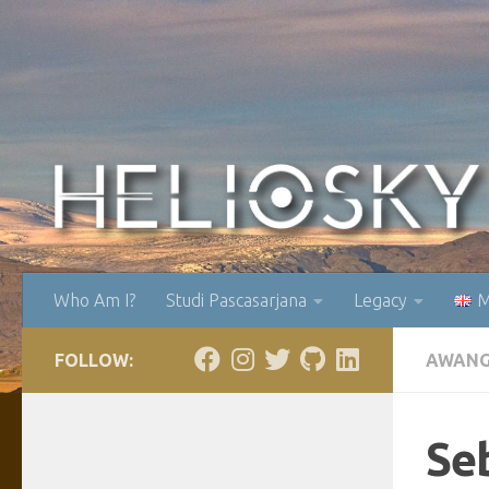
Skip to content
Who Am I?
Studi Pascasarjana
Legacy
M
FOLLOW:
AWANG
Se