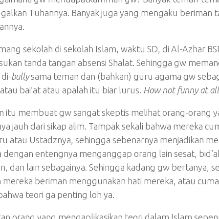
galkan Tuhannya. Banyak juga yang mengaku beriman ta
annya.
ng sekolah di sekolah Islam, waktu SD, di Al-Azhar BSD. 
ukan tanda tangan absensi Shalat. Sehingga gw memang
di-
bully
sama teman dan (bahkan) guru agama gw sebagai
atau bai’at atau apalah itu biar lurus.
How not funny at all 
n itu membuat gw sangat skeptis melihat orang-orang ya
ya jauh dari sikap alim. Tampak sekali bahwa mereka cum
uru atau Ustadznya, sehingga sebenarnya menjadikan me
 dengan entengnya menganggap orang lain sesat, bid’ah
n, dan lain sebagainya. Sehingga kadang gw bertanya
mereka beriman menggunakan hati mereka, atau cuma iman
bahwa teori ga penting loh ya.
an orang yang mengaplikasikan teori dalam Islam sepen