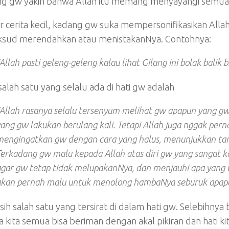
 gw yakin bahwa Allah itu memang menyayangi semua 
r cerita kecil, kadang gw suka mempersonifikasikan All
sud merendahkan atau menistakanNya. Contohnya:
Allah pasti geleng-geleng kalau lihat Gilang ini bolak balik 
salah satu yang selalu ada di hati gw adalah
Allah rasanya selalu tersenyum melihat gw apapun yang gw
ang gw lakukan berulang kali. Tetapi Allah juga nggak per
mengingatkan gw dengan cara yang halus, menunjukkan tand
erkadang gw malu kepada Allah atas diri gw yang sangat ko
gar gw tetap tidak melupakanNya, dan menjauhi apa yang t
akan pernah malu untuk menolong hambaNya seburuk apapu
 sih salah satu yang tersirat di dalam hati gw. Selebihnya
kita semua bisa beriman dengan akal pikiran dan hati kit