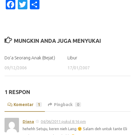
Facebook
Twitter
Share
MUNGKIN ANDA JUGA MENYUKAI
Do’a Seorang Anak (Bejat)
Libur
09/12/2006
17/01/2007
1 RESPON
Komentar
1
Pingback
0
Diana
04/06/2011 pukul 8:16 pm
hehehh Setuju, keren nieh Lang
Salam deh untuk tante Eli